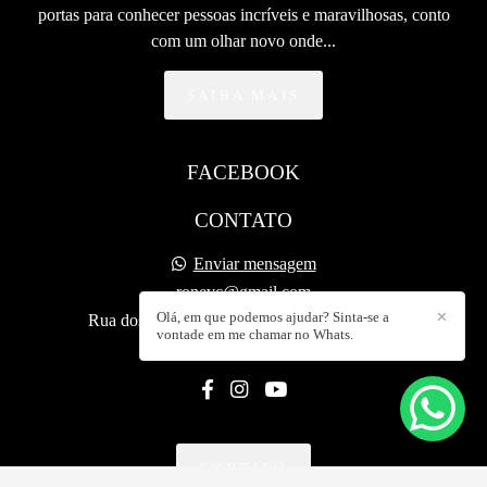
portas para conhecer pessoas incríveis e maravilhosas, conto
com um olhar novo onde...
SAIBA MAIS
FACEBOOK
CONTATO
Enviar mensagem
ronevc@gmail.com
Olá, em que podemos ajudar? Sinta-se a
✕
Rua dos Carpinteiros, 242 - Colégio Agricola
vontade em me chamar no Whats.
Buriticupu / MA
CONTATO